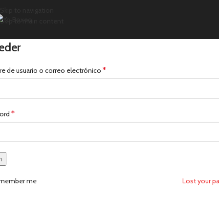
Hasta un
15% de Descuento
Skip to navigation
Skip to main content
eder
*
 de usuario o correo electrónico
*
ord
n
member me
Lost your p