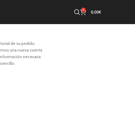
0
0,00
€
storial de su pedido.
emos una nueva cuenta
información necesaria
sencillo.