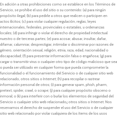
En adición a otras prohibiciones como se establece en los Términos de
Servicio, se prohíbe el uso del sitio o su contenido: (a) para ningún
propósito ilegal; (b) para pedirle a otros que realicen o participen en
actos ilícitos; (c) para violar cualquier regulación, reglas, leyes
internacionales, federales, provinciales o estatales, u ordenanzas
locales; (d) para infringir o violar el derecho de propiedad intelectual
nuestro o de terceras partes; (e) para acosar, abusar, insultar, dañar,
difamar, calumniar, desprestigiar, intimidar o discriminar por razones de
género, orientación sexual, religión, etnia, raza, edad, nacionalidad o
discapacidad; (f) para presentar información falsa o engañosa; (g) para
cargar o transmitir virus o cualquier otro tipo de código malicioso que sea
o pueda ser utilizado en cualquier forma que pueda comprometer la
funcionalidad o el funcionamiento del Servicio o de cualquier sitio web
relacionado, otros sitios o Internet; (h) para recopilar o rastrear
información personal de otros; (i) para generar spam, phish, pharm,
pretext, spider, crawl, o scrape; (j) para cualquier propósito obsceno o
inmoral; o (k) para interferir con o burlar los elementos de seguridad del
Servicio o cualquier sitio web relacionado¿ otros sitios o Internet. Nos
reservamos el derecho de suspender el uso del Servicio o de cualquier
sitio web relacionado por violar cualquiera de los ítems de los usos