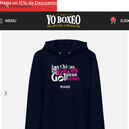
Hasta un
15% de Descuento
Skip to navigation
Skip to main content
0
MENU
0,00