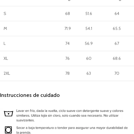
S
68
51.6
64
M
71.9
54.1
65.5
L
74
56.9
67
XL
76
60
68.6
2XL
78
63
70
Instrucciones de cuidado