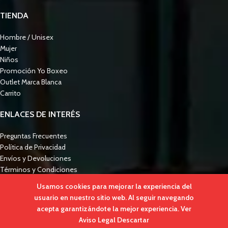
TIENDA
Hombre / Unisex
Mujer
Niños
Promoción Yo Boxeo
Outlet Marca Blanca
Carrito
ENLACES DE INTERÉS
Preguntas Frecuentes
Política de Privacidad
Envíos y Devoluciones
Términos y Condiciones
Ley de Cookies
Usamos cookies para mejorar la experiencia del
Guía de Tallas
usuario en nuestro sitio web. Al seguir navegando
2021 Propiedad de
YO BOXEO
. Ropa deportiva con puro veneno español.
acepta garantizándote la mejor experiencia.
Ver
Aviso Legal
Descartar