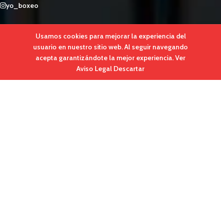
yo_boxeo
MENÚ WEB
Usamos cookies para mejorar la experiencia del
usuario en nuestro sitio web. Al seguir navegando
Inicio
acepta garantizándote la mejor experiencia.
Ver
Tienda
Aviso Legal
Descartar
Camisetas
Sudaderas
Accesorios
Contacto
TIENDA
Hombre / Unisex
Mujer
Niños
Promoción Yo Boxeo
Outlet Marca Blanca
Carrito