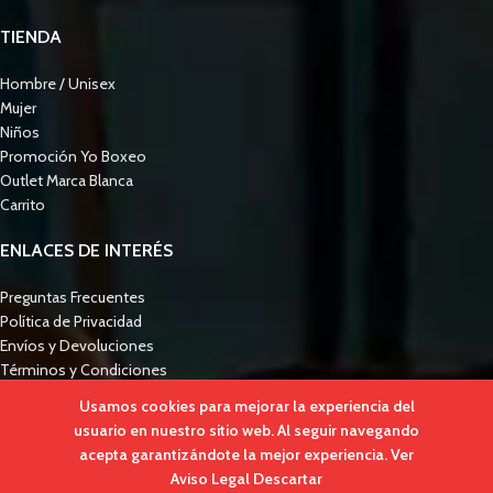
TIENDA
Hombre / Unisex
Mujer
Niños
Promoción Yo Boxeo
Outlet Marca Blanca
Carrito
ENLACES DE INTERÉS
Preguntas Frecuentes
Política de Privacidad
Envíos y Devoluciones
Términos y Condiciones
Ley de Cookies
Usamos cookies para mejorar la experiencia del
Guía de Tallas
usuario en nuestro sitio web. Al seguir navegando
2021 Propiedad de
YO BOXEO
. Ropa deportiva con puro veneno español.
acepta garantizándote la mejor experiencia.
Ver
Aviso Legal
Descartar