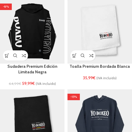
-8%
Sudadera Premium Edición
Toalla Premium Bordada Blanca
Limitada Negra
35,99
€
(IVA incluido)
59,99
€
64,99
€
(IVA incluido)
-15%