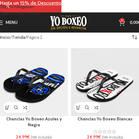
Hasta un
15% de Descuento
Skip to navigation
Skip to main content
0
MENU
0,00
Inicio
Tienda
Página 2
Chanclas Yo Boxeo Azules y
Chanclas Yo Boxeo Blancas
Negra
24,99
€
24,99
€
(IVA incluido)
(IVA incluido)